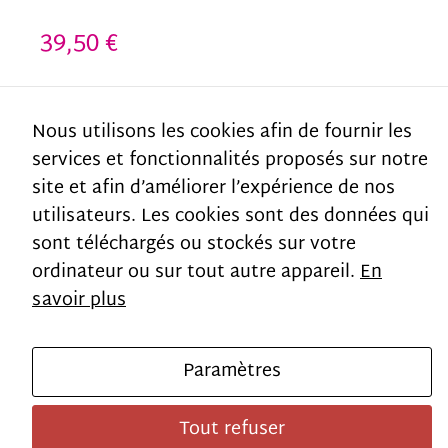
how the
39,50
€
website is
used.
Out of stock
Nous utilisons les cookies afin de fournir les
services et fonctionnalités proposés sur notre
SKU:
C3.COND.P03.N
Experience
site et afin d’améliorer l’expérience de nos
Category:
ventes-speciales
In order for
utilisateurs. Les cookies sont des données qui
our website
sont téléchargés ou stockés sur votre
Additional information
ordinateur ou sur tout autre appareil.
En
to perform
savoir plus
as well as
Weight
450 g
possible
Paramètres
during your
visit. If you
Tout refuser
refuse these