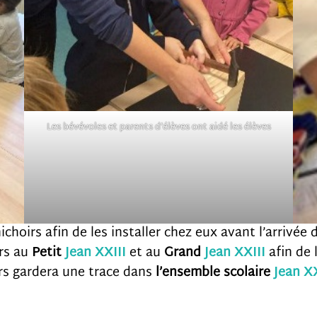
cookies,
some
functionality
will
disappear
Les bévévoles et parents d’élèves ont aidé les élèves
from the
website.
hoirs afin de les installer chez eux avant l’arrivée
irs au
Petit
Jean XXIII
et au
Grand
Jean XXIII
afin de 
irs gardera une trace dans
l’ensemble scolaire
Jean XX