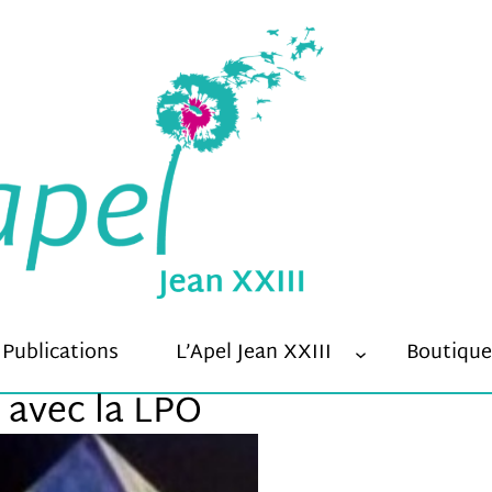
Minimal
Ces cookies ne
Publications
L’Apel Jean XXIII
Boutique
sont pas
s avec la LPO
optionnels et
sont
nécessaires au