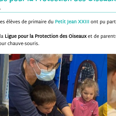
.
how the
website is
des élèves de primaire du
Petit Jean XXIII
ont pu parti
used.
 la
Ligue pour la Protection des Oiseaux
et de parents
our chauve-souris.
Experience
In order for
our website
to perform
as well as
possible
during your
visit. If you
refuse these