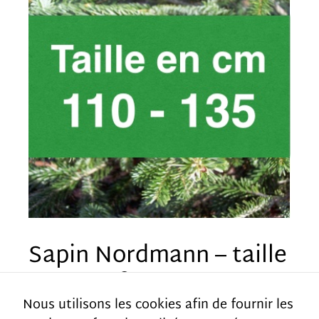
bon
fonctionnement
du site.
Statistics
In order for
us to
improve the
website's
functionality
Sapin Nordmann – taille
and
entre 110 et 135cm
structure,
Nous utilisons les cookies afin de fournir les
based on