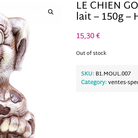
LE CHIEN G
bon
lait – 150g –
fonctionnement
du site.
15,30
€
Out of stock
Statistics
In order for
SKU:
B1.MOUL.007
us to
Category:
ventes-spec
improve the
website's
functionality
and
structure,
based on