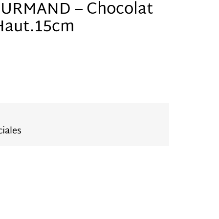
OURMAND – Chocolat
 Haut.15cm
iales