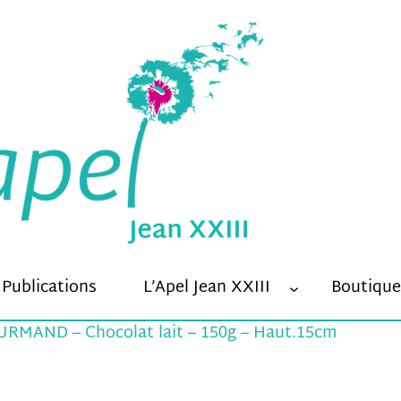
Minimal
Ces cookies ne
Publications
L’Apel Jean XXIII
Boutique
sont pas
RMAND – Chocolat lait – 150g – Haut.15cm
optionnels et
sont
nécessaires au