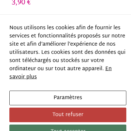
3,90
€
how the
website is
Out of stock
Nous utilisons les cookies afin de fournir les
used.
services et fonctionnalités proposés sur notre
SKU:
B2.PAV.204-1-1
site et afin d’améliorer l’expérience de nos
Category:
ventes-speciales
Experience
utilisateurs. Les cookies sont des données qui
sont téléchargés ou stockés sur votre
In order for
Additional information
ordinateur ou sur tout autre appareil.
En
our website
savoir plus
to perform
Weight
380 g
as well as
Paramètres
possible
during your
Tout refuser
visit. If you
[Haut de la page]
© Apel – Jean23 – Tous droits réservés
refuse these