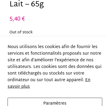
Lait – 65g
how the
website is
5,40
€
used.
Out of stock
Experience
Nous utilisons les cookies afin de fournir les
SKU:
B3.PAV.351-BAR
In order for
services et fonctionnalités proposés sur notre
Category:
ventes-speciales
our website
site et afin d’améliorer l’expérience de nos
Tag:
Barre
to perform
utilisateurs. Les cookies sont des données qui
as well as
sont téléchargés ou stockés sur votre
Additional information
ordinateur ou sur tout autre appareil.
En
possible
savoir plus
during your
Weight
65 g
visit. If you
Paramètres
refuse these