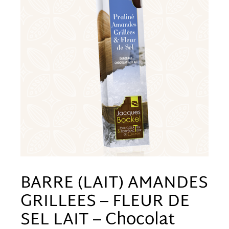
bon
fonctionnement
du site.
Statistics
In order for
us to
improve the
website's
functionality
BARRE (LAIT) AMANDES
and
GRILLEES – FLEUR DE
structure,
SEL LAIT – Chocolat
based on