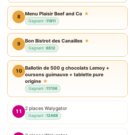
Menu Plaisir Beef and Co
★
8
Gagnant :
11911
Bon Bistrot des Canailles
★
9
Gagnant :
6512
Ballotin de 500 g chocolats Lemoy +
10
oursons guimauve + tablette pure
origine
★
Gagnant :
11706
2 places Walygator
11
Gagnant :
12468