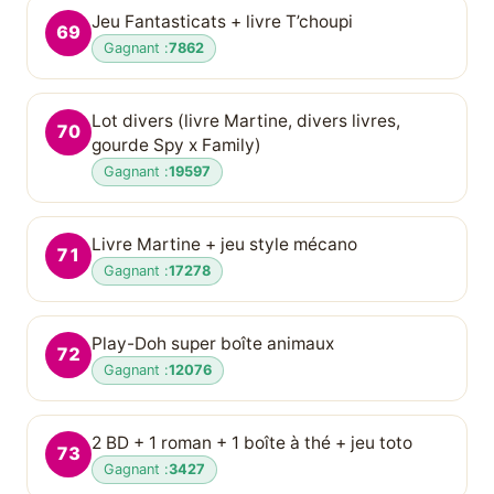
Jeu Fantasticats + livre T’choupi
69
Gagnant :
7862
Lot divers (livre Martine, divers livres,
70
gourde Spy x Family)
Gagnant :
19597
Livre Martine + jeu style mécano
71
Gagnant :
17278
Play-Doh super boîte animaux
72
Gagnant :
12076
2 BD + 1 roman + 1 boîte à thé + jeu toto
73
Gagnant :
3427