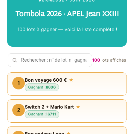
KERMESSE · JUIN 2026
Tombola 2026 · APEL Jean XXIII
100 lots à gagner — voici la liste complète !
100
lots affichés
Bon voyage 600 €
★
1
Gagnant :
8806
Switch 2 + Mario Kart
★
2
Gagnant :
16711
Bon cadeau Lego
★