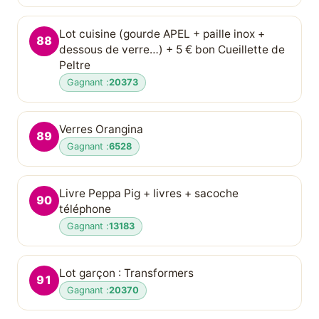
Lot cuisine (gourde APEL + paille inox +
88
dessous de verre…) + 5 € bon Cueillette de
Peltre
Gagnant :
20373
Verres Orangina
89
Gagnant :
6528
Livre Peppa Pig + livres + sacoche
90
téléphone
Gagnant :
13183
Lot garçon : Transformers
91
Gagnant :
20370