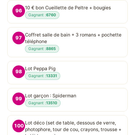
10 € bon Cueillette de Peltre + bougies
96
Gagnant :
6760
Coffret salle de bain + 3 romans + pochette
97
téléphone
Gagnant :
8865
Lot Peppa Pig
98
Gagnant :
13331
Lot garçon : Spiderman
99
Gagnant :
13510
Lot déco (set de table, dessous de verre,
100
photophore, tour de cou, crayons, trousse +