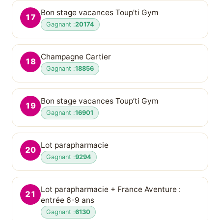
Bon stage vacances Toup’ti Gym
17
Gagnant :
20174
Champagne Cartier
18
Gagnant :
18856
Bon stage vacances Toup’ti Gym
19
Gagnant :
16901
Lot parapharmacie
20
Gagnant :
9294
Lot parapharmacie + France Aventure :
21
entrée 6-9 ans
Gagnant :
6130