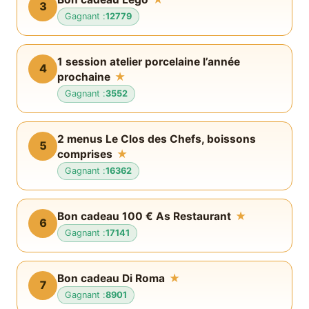
3
Gagnant :
12779
1 session atelier porcelaine l’année
4
prochaine
★
Gagnant :
3552
2 menus Le Clos des Chefs, boissons
5
comprises
★
Gagnant :
16362
Bon cadeau 100 € As Restaurant
★
6
Gagnant :
17141
Bon cadeau Di Roma
★
7
Gagnant :
8901