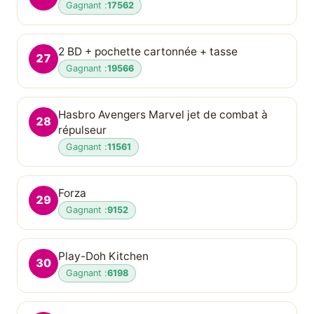
Gagnant :
17562
2 BD + pochette cartonnée + tasse
27
Gagnant :
19566
Hasbro Avengers Marvel jet de combat à
28
répulseur
Gagnant :
11561
Forza
29
Gagnant :
9152
Play-Doh Kitchen
30
Gagnant :
6198