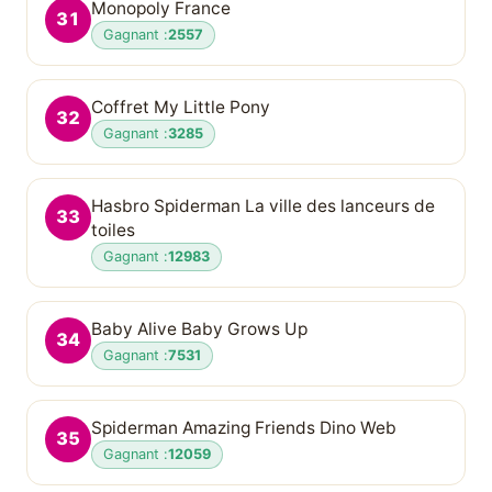
Monopoly France
31
Gagnant :
2557
Coffret My Little Pony
32
Gagnant :
3285
Hasbro Spiderman La ville des lanceurs de
33
toiles
Gagnant :
12983
Baby Alive Baby Grows Up
34
Gagnant :
7531
Spiderman Amazing Friends Dino Web
35
Gagnant :
12059