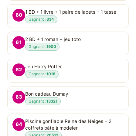
1 BD + 1 livre + 1 paire de lacets + 1 tasse
60
Gagnant :
834
2 BD + 1 roman + jeu toto
61
Gagnant :
1900
Jeu Harry Potter
62
Gagnant :
1018
Bon cadeau Dumay
63
Gagnant :
13321
Piscine gonflable Reine des Neiges + 2
64
coffrets pâte à modeler
Gagnant :
20512