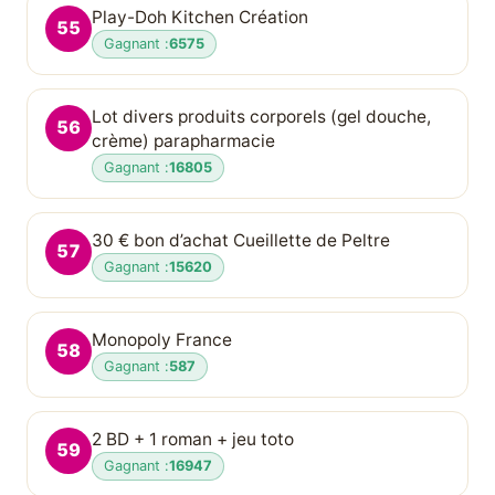
Play-Doh Kitchen Création
55
Gagnant :
6575
Lot divers produits corporels (gel douche,
56
crème) parapharmacie
Gagnant :
16805
30 € bon d’achat Cueillette de Peltre
57
Gagnant :
15620
Monopoly France
58
Gagnant :
587
2 BD + 1 roman + jeu toto
59
Gagnant :
16947