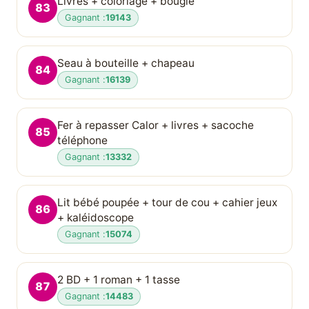
Livres + coloriage + bougie
83
Gagnant :
19143
Seau à bouteille + chapeau
84
Gagnant :
16139
Fer à repasser Calor + livres + sacoche
85
téléphone
Gagnant :
13332
Lit bébé poupée + tour de cou + cahier jeux
86
+ kaléidoscope
Gagnant :
15074
2 BD + 1 roman + 1 tasse
87
Gagnant :
14483