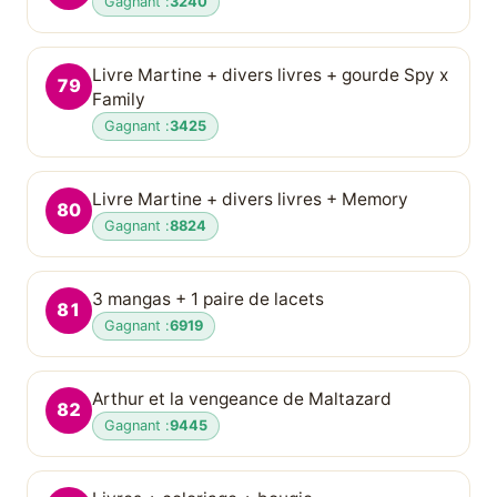
Gagnant :
3240
Livre Martine + divers livres + gourde Spy x
79
Family
Gagnant :
3425
Livre Martine + divers livres + Memory
80
Gagnant :
8824
3 mangas + 1 paire de lacets
81
Gagnant :
6919
Arthur et la vengeance de Maltazard
82
Gagnant :
9445