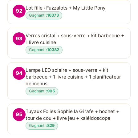
Lot fille : Fuzzalots + My Little Pony
92
Gagnant :
16373
Verres cristal + sous-verre + kit barbecue +
93
1 livre cuisine
Gagnant :
10382
Lampe LED solaire + sous-verre + kit
94
barbecue + 1 livre cuisine + 1 planificateur
de menus
Gagnant :
905
Tuyaux Folies Sophie la Girafe + hochet +
95
tour de cou + livre jeu + kaléidoscope
Gagnant :
829