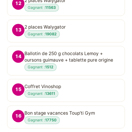
2 places Walygator
12
Gagnant :
11563
2 places Walygator
13
Gagnant :
19082
Ballotin de 250 g chocolats Lemoy +
14
oursons guimauve + tablette pure origine
Gagnant :
1512
Coffret Vinoshop
15
Gagnant :
13611
Bon stage vacances Toup’ti Gym
16
Gagnant :
17750